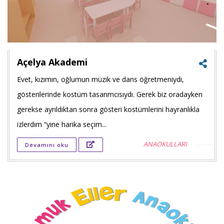
Açelya Akademi
Evet, kızımın, oğlumun müzik ve dans öğretmeniydi,
Faceb
gösterilerinde kostüm tasarımcısıydı. Gerek biz oradayken
payla
gerekse ayrıldıktan sonra gösteri kostümlerini hayranlıkla
izlerdim “yine harika seçim...
Twitt
ANAOKULLARI
Devamını oku
payla
Goog
+'ta
payla