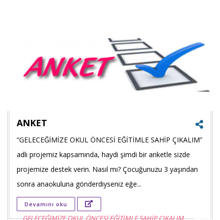
Goog
+'ta
payla
ANKET
“GELECEĞİMİZE OKUL ÖNCESİ EĞİTİMLE SAHİP ÇIKALIM”
Faceb
adlı projemiz kapsamında, haydi şimdi bir anketle sizde
payla
projemize destek verin. Nasıl mı? Çocuğunuzu 3 yaşından
sonra anaokuluna gönderdiyseniz eğe...
Twitt
Devamını oku
payla
GELECEĞİMİZE OKUL ÖNCESİ EĞİTİMLE SAHİP ÇIKALIM