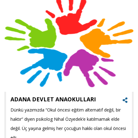
payla
ADANA DEVLET ANAOKULLARI
Dünkü yazımızda “Okul öncesi eğitim alternatif değil, bir
Faceb
haktır” diyen psikolog Nihal Özyedek’e katılmamak elde
payla
değil. Üç yaşına gelmiş her çocuğun hakkı olan okul öncesi
eği...