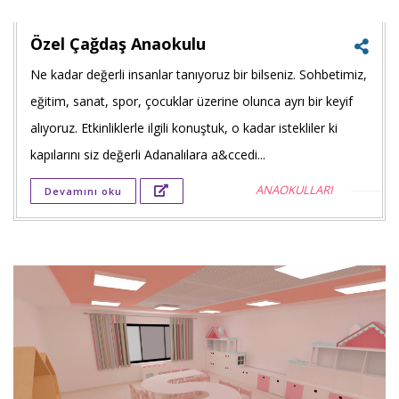
Özel Çağdaş Anaokulu
Ne kadar değerli insanlar tanıyoruz bir bilseniz. Sohbetimiz,
Faceb
eğitim, sanat, spor, çocuklar üzerine olunca ayrı bir keyif
payla
alıyoruz. Etkinliklerle ilgili konuştuk, o kadar istekliler ki
kapılarını siz değerli Adanalılara a&ccedi...
Twitt
ANAOKULLARI
Devamını oku
payla
Goog
+'ta
payla