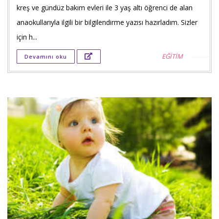
kreş ve gündüz bakım evleri ile 3 yaş altı öğrenci de alan
payla
anaokullarıyla ilgili bir bilgilendirme yazısı hazırladım. Sizler
Twitt
için h...
payla
EĞİTİM
Devamını oku
Goog
+'ta
payla