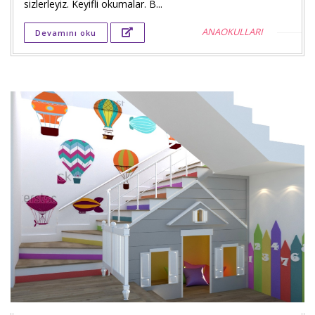
sizlerleyiz. Keyifli okumalar. B...
Twitt
ANAOKULLARI
Devamını oku
payla
Goog
+'ta
payla