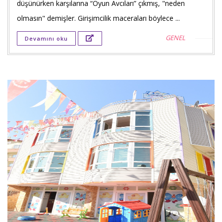
Faceb
düşünürken karşılarına “Oyun Avcıları” çıkmış, "neden
payla
olmasın" demişler. Girişimcilik maceraları böylece ...
GENEL
Devamını oku
Twitt
payla
Goog
+'ta
payla