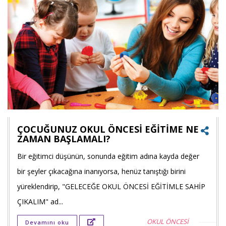
ÇOCUĞUNUZ OKUL ÖNCESİ EĞİTİME NE
ZAMAN BAŞLAMALI?
Bir eğitimci düşünün, sonunda eğitim adına kayda değer
Faceb
bir şeyler çıkacağına inanıyorsa, henüz tanıştığı birini
payla
yüreklendirip, "GELECEĞE OKUL ÖNCESİ EĞİTİMLE SAHİP
Twitt
ÇIKALIM" ad...
payla
OKUL ÖNCESİ
Devamını oku