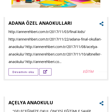
ADANA ÖZEL ANAOKULLARI
http://annerehberi.com.tr/2017/11/03/final-kids/
Faceb
http://annerehberi.com.tr/2017/11/22/adana-final-okullari-
payla
anaokulu/ http://annerehberi.com.tr/2017/11/08/acelya-
anaokulu/ http://annerehberi.com.tr/2017/11/10/altineller-
Twitt
anaokulu/ http://annerehberi.co...
payla
EĞİTİM
Devamını oku
Goog
+'ta
payla
AÇELYA ANAOKULU
"GELECEĞİMİZE OKUL ÖNCESİ EĞİTİMLE SAHİP