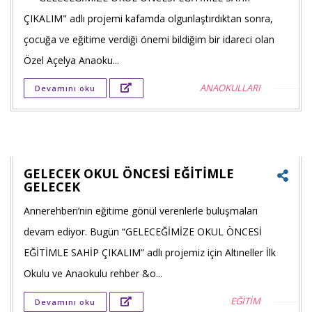
Faceb
ÇIKALIM" adlı projemi kafamda olgunlaştırdıktan sonra,
payla
çocuğa ve eğitime verdiği önemi bildiğim bir idareci olan
Özel Açelya Anaoku...
Twitt
ANAOKULLARI
Devamını oku
payla
Goog
+'ta
payla
GELECEK OKUL ÖNCESİ EĞİTİMLE
GELECEK
Annerehberi’nin eğitime gönül verenlerle buluşmaları
Faceb
devam ediyor. Bugün “GELECEĞİMİZE OKUL ÖNCESİ
payla
EĞİTİMLE SAHİP ÇIKALIM” adlı projemiz için Altıneller İlk
Twitt
Okulu ve Anaokulu rehber &o...
payla
EĞİTİM
Devamını oku