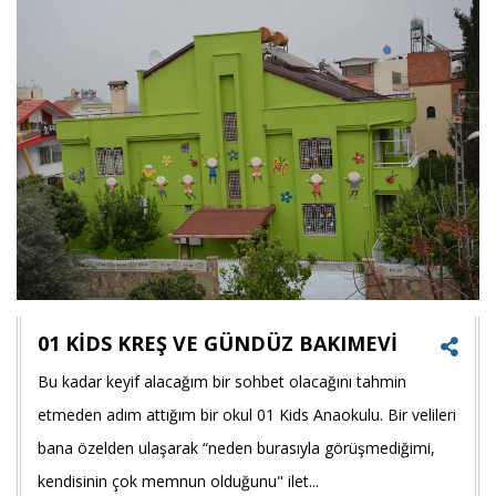
payla
01 KİDS KREŞ VE GÜNDÜZ BAKIMEVİ
Bu kadar keyif alacağım bir sohbet olacağını tahmin
Faceb
etmeden adım attığım bir okul 01 Kids Anaokulu. Bir velileri
payla
bana özelden ulaşarak “neden burasıyla görüşmediğimi,
kendisinin çok memnun olduğunu" ilet...