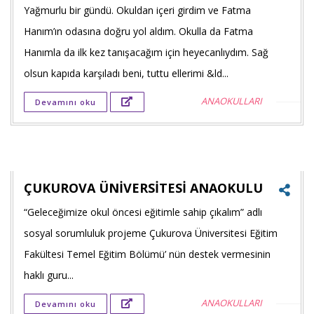
Yağmurlu bir gündü. Okuldan içeri girdim ve Fatma
Faceb
Hanım’ın odasına doğru yol aldım. Okulla da Fatma
payla
Hanımla da ilk kez tanışacağım için heyecanlıydım. Sağ
olsun kapıda karşıladı beni, tuttu ellerimi &ld...
Twitt
ANAOKULLARI
Devamını oku
payla
Goog
+'ta
payla
ÇUKUROVA ÜNİVERSİTESİ ANAOKULU
“Geleceğimize okul öncesi eğitimle sahip çıkalım” adlı
Faceb
sosyal sorumluluk projeme Çukurova Üniversitesi Eğitim
payla
Fakültesi Temel Eğitim Bölümü’ nün destek vermesinin
haklı guru...
Twitt
ANAOKULLARI
Devamını oku
payla