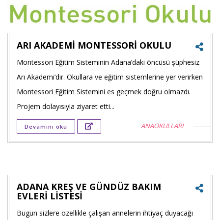
ARI AKADEMİ MONTESSORİ OKULU
Montessori Eğitim Sisteminin Adana’daki öncüsü şüphesiz
Faceb
Arı Akademi’dir. Okullara ve eğitim sistemlerine yer verirken
payla
Montessori Eğitim Sistemini es geçmek doğru olmazdı.
Projem dolayısıyla ziyaret etti...
Twitt
ANAOKULLARI
Devamını oku
payla
Goog
+'ta
payla
ADANA KREŞ VE GÜNDÜZ BAKIM
EVLERİ LİSTESİ
Bugün sizlere özellikle çalışan annelerin ihtiyaç duyacağı
Faceb