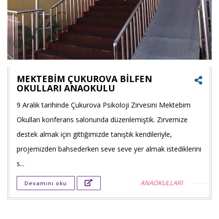
MEKTEBİM ÇUKUROVA BİLFEN
OKULLARI ANAOKULU
9 Aralık tarihinde Çukurova Psikoloji Zirvesini Mektebim
Faceb
Okulları konferans salonunda düzenlemiştik. Zirvemize
payla
destek almak için gittiğimizde tanıştık kendileriyle,
Twitt
projemizden bahsederken seve seve yer almak istediklerini
payla
s...
ANAOKULLARI
Devamını oku
Goog
+'ta
payla