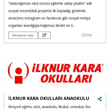
“Geleceğimize okul öncesi eğitimle sahip çıkalım” adlı
Faceb
sosyal sorumluluk projemiz ilk başladığı günlerde,
payla
amacımız instagram ve facebook gibi sosyal medya
Twitt
organları aracılığıyla bağımsız devlet ve ö...
payla
EĞİTİM
Devamını oku
Goog
+'ta
payla
İLKNUR KARA OKULLARI ANAOKULU
Bireysel eğitim, etüt, anaokulu, ilkokul, ortaokul, lise