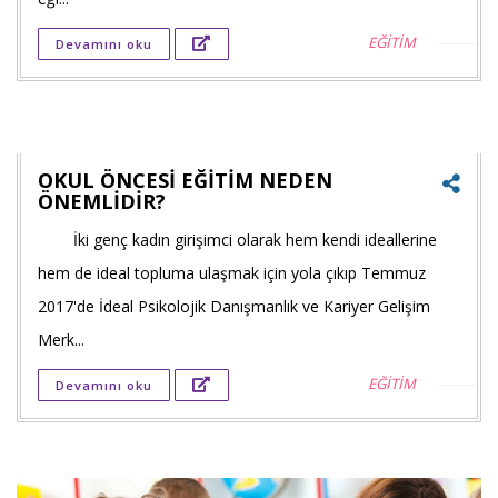
Twitt
EĞİTİM
Devamını oku
payla
Goog
+'ta
payla
OKUL ÖNCESİ EĞİTİM NEDEN
ÖNEMLİDİR?
İki genç kadın girişimci olarak hem kendi ideallerine
Faceb
hem de ideal topluma ulaşmak için yola çıkıp Temmuz
payla
2017'de İdeal Psikolojik Danışmanlık ve Kariyer Gelişim
Twitt
Merk...
payla
EĞİTİM
Devamını oku
Goog
+'ta
payla