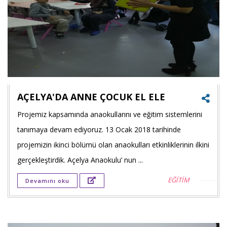
AÇELYA'DA ANNE ÇOCUK EL ELE
Projemiz kapsamında anaokullarını ve eğitim sistemlerini
Faceb
tanımaya devam ediyoruz. 13 Ocak 2018 tarihinde
payla
projemizin ikinci bölümü olan anaokulları etkinliklerinin ilkini
gerçekleştirdik. Açelya Anaokulu’ nun ...
Twitt
EĞİTİM
Devamını oku
payla
Goog
+'ta