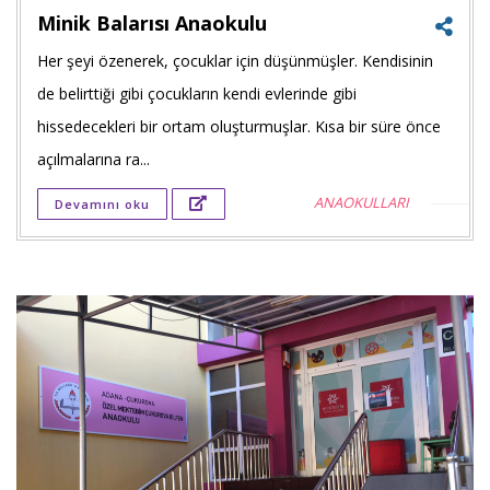
Minik Balarısı Anaokulu
Her şeyi özenerek, çocuklar için düşünmüşler. Kendisinin
Faceb
de belirttiği gibi çocukların kendi evlerinde gibi
payla
hissedecekleri bir ortam oluşturmuşlar. Kısa bir süre önce
açılmalarına ra...
Twitt
ANAOKULLARI
Devamını oku
payla
Goog
+'ta
payla