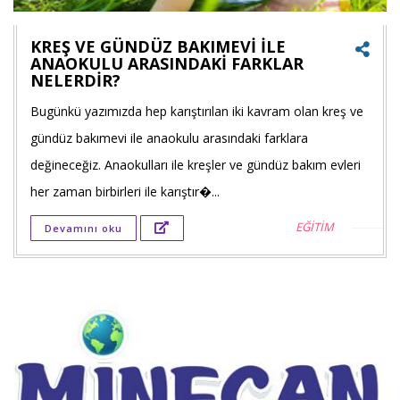
KREŞ VE GÜNDÜZ BAKIMEVİ İLE
ANAOKULU ARASINDAKİ FARKLAR
NELERDİR?
Faceb
Bugünkü yazımızda hep karıştırılan iki kavram olan kreş ve
payla
gündüz bakımevi ile anaokulu arasındaki farklara
değineceğiz. Anaokulları ile kreşler ve gündüz bakım evleri
Twitt
her zaman birbirleri ile karıştır�...
payla
EĞİTİM
Devamını oku
Goog
+'ta
payla