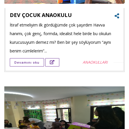
DEV ÇOCUK ANAOKULU
İtiraf etmeliyim ilk gördüğümde çok şaşırdım Havva
Faceb
hanımı, çok genç, formda, idealist hele birde bu okulun
payla
kurucusuyum demez mi? Ben bir şey söylüyorum “aynı
benim cümlelerim”...
Twitt
ANAOKULLARI
Devamını oku
payla
Goog
+'ta
payla