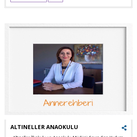
Goog
+'ta
payla
ALTINELLER ANAOKULU