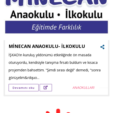
MİNECAN ANAOKULU- İLKOKULU
İŞKAD’ın kuruluş yıldönümü etkinliğinde ön masada
Faceb
oturuyordu, kendisiyle tanışma fırsatı buldum ve kısaca
payla
projemden bahsettim. “Şimdi sırası değil” demedi, “sonra
görüşelim&rdquo...
Twitt
ANAOKULLARI
Devamını oku
payla
Goog
+'ta