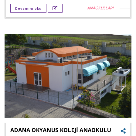
Twitt
ANAOKULLARI
Devamını oku
payla
Goog
+'ta
payla
ADANA OKYANUS KOLEJİ ANAOKULU