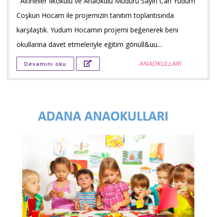
Altıneller İlkokulu ve Anaokulu Müdürü Sayın Can Yudum
Faceb
Coşkun Hocam ile projemizin tanıtım toplantısında
payla
karşılaştık. Yudum Hocamın projemi beğenerek beni
okullarına davet etmeleriyle eğitim gönüll&uu...
Twitt
ANAOKULLARI
Devamını oku
payla
Goog
+'ta
payla