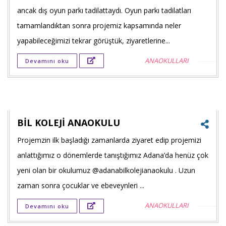
Faceb
ancak dış oyun parkı tadilattaydı. Oyun parkı tadilatları
payla
tamamlandıktan sonra projemiz kapsamında neler
yapabileceğimizi tekrar görüştük, ziyaretlerine...
Twitt
ANAOKULLARI
Devamını oku
payla
Goog
+'ta
payla
BİL KOLEJİ ANAOKULU
Projemzin ilk başladığı zamanlarda ziyaret edip projemizi
Faceb
anlattığımız o dönemlerde tanıştığımız Adana’da henüz çok
payla
yeni olan bir okulumuz @adanabilkolejianaokulu . Uzun
zaman sonra çocuklar ve ebeveynleri ...
Twitt
ANAOKULLARI
Devamını oku
payla