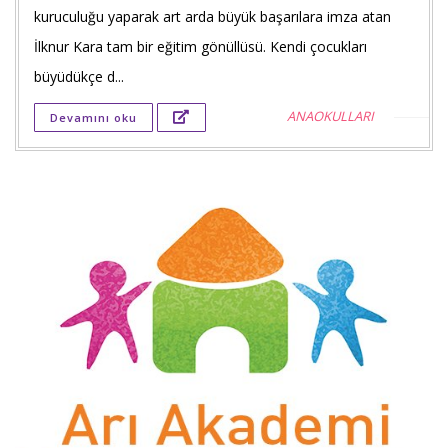
Faceb
kuruculuğu yaparak art arda büyük başarılara imza atan
payla
İlknur Kara tam bir eğitim gönüllüsü. Kendi çocukları
büyüdükçe d...
Twitt
ANAOKULLARI
Devamını oku
payla
Goog
+'ta
payla