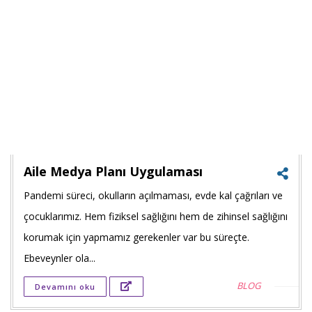
Aile Medya Planı Uygulaması
Pandemi süreci, okulların açılmaması, evde kal çağrıları ve
Faceb
çocuklarımız. Hem fiziksel sağlığını hem de zihinsel sağlığını
payla
korumak için yapmamız gerekenler var bu süreçte.
Ebeveynler ola...
Twitt
BLOG
Devamını oku
payla