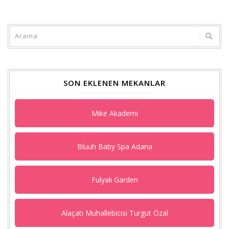
Goog
+'ta
payla
SON EKLENEN MEKANLAR
Mike Akademi
Bluuh Baby Spa Adana
Fulyalı Garden
Alaçatı Muhallebicisi Turgut Özal