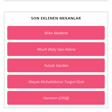
SON EKLENEN MEKANLAR
Mike Akademi
Bluuh Baby Spa Adana
Fulyalı Garden
Alaçatı Muhallebicisi Turgut Özal
Hanımın Çiftliği