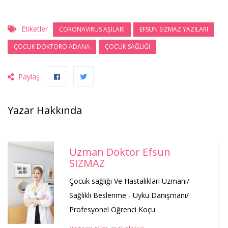
Etiketler
CORONAVIRÜS AŞILARI
EFSUN SIZMAZ YAZILARI
ÇOCUK DOKTORO ADANA
ÇOCUK SAĞLIĞI
Paylaş
Yazar Hakkında
Uzman Doktor Efsun
SIZMAZ
Çocuk sağlığı Ve Hastalıkları Uzmanı/
Sağlıklı Beslenme - Uyku Danışmanı/
Profesyonel Öğrenci Koçu