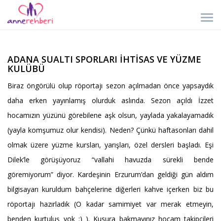
ADANA SUALTI SPORLARI İHTİSAS VE YÜZME
KULÜBÜ
Biraz öngörülü olup röportajı sezon açılmadan önce yapsaydık
daha erken yayınlamış olurduk aslında. Sezon açıldı İzzet
hocamızın yüzünü görebilene aşk olsun, yaylada yakalayamadık
(yayla komşumuz olur kendisi). Neden? Çünkü haftasonları dahil
olmak üzere yüzme kursları, yarışları, özel dersleri başladı. Eşi
Dilek’le görüşüyoruz “vallahi havuzda sürekli bende
göremiyorum” diyor. Kardeşinin Erzurum’dan geldiği gün aldım
bilgisayarı kuruldum bahçelerine diğerleri kahve içerken biz bu
röportajı hazırladık (O kadar samimiyet var merak etmeyin,
benden kurtuluş yok :) ). Kusura bakmayınız hocam takipçileri