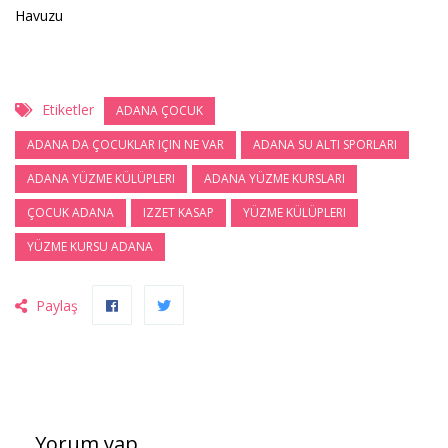
Havuzu
Etiketler
ADANA ÇOCUK
ADANA DA ÇOCUKLAR IÇIN NE VAR
ADANA SU ALTI SPORLARI
ADANA YÜZME KÜLÜPLERI
ADANA YÜZME KURSLARI
ÇOCUK ADANA
IZZET KASAP
YÜZME KÜLÜPLERI
YÜZME KURSU ADANA
Paylaş
Yorum yap