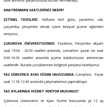
tane antrenör yardımcımızla hizmet vermekteyiz.
ANATRENMAN SAATLERİNİZ NEDİR?
ÇETİNEL TESİSLERİ:
Haftanın dört günü, pazartesi, salı,
çarşamba, perşembe olmak üzere bireysel yüzme eğitimleri
veriyoruz.
ÇUKUROVA ÜNİVERSİTESİNDE:
Pazartesi, Perşembe akşam
saat 19:00 - 20:30 saatleri arasında, cumartesi- pazar ise saat
9:00-10:30 saatleri arasında yüzme kulübümüzün antrenman
saatleridir. Burada çocuklarınızın bölgesel yarışlara hazırlıyoruz.
YAZ SÜRESİNCE AYAS YÜZME HAVUZUNDA:
Cumartesi - Pazar
saat 11:30-12:30 arasında çalışmalarımızı yapmaktayız.
YAZ AYLARINDA HİZMET VERİYOR MUSUNUZ?
Çukurova Üniversitesi ve Ayas Yüzme havuzunda yıl 12 ay