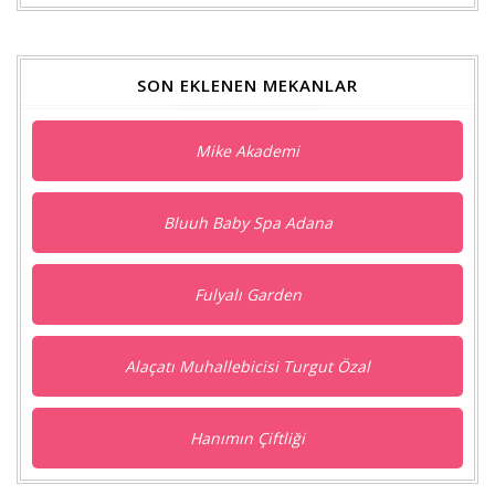
SON EKLENEN MEKANLAR
Mike Akademi
Bluuh Baby Spa Adana
Fulyalı Garden
Alaçatı Muhallebicisi Turgut Özal
Hanımın Çiftliği