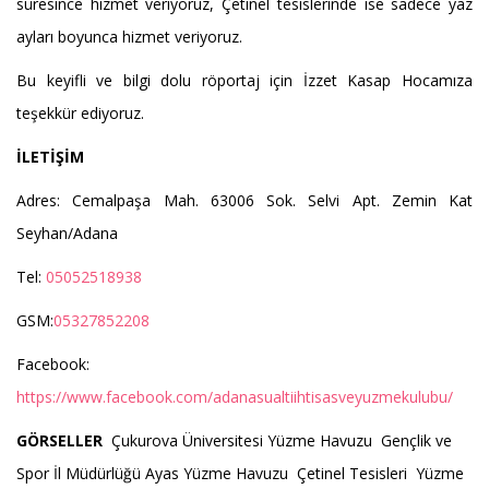
süresince hizmet veriyoruz, Çetinel tesislerinde ise sadece yaz
ayları boyunca hizmet veriyoruz.
Bu keyifli ve bilgi dolu röportaj için İzzet Kasap Hocamıza
teşekkür ediyoruz.
İLETİŞİM
Adres: Cemalpaşa Mah. 63006 Sok. Selvi Apt. Zemin Kat
Seyhan/Adana
Tel:
05052518938
GSM:
05327852208
Facebook:
https://www.facebook.com/adanasualtiihtisasveyuzmekulubu/
GÖRSELLER
Çukurova Üniversitesi Yüzme Havuzu
Gençlik ve
Spor İl Müdürlüğü Ayas Yüzme Havuzu
Çetinel Tesisleri Yüzme