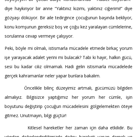
diye haykırıyor bir anne “Yaktınız kızımı, yaktınız ciğerimi!” diye
gözyaşı döküyor. Bir aile tedirgince çocuğunun başında bekliyor,
konu komşunun gereksiz boş ve çoğu kez yaralayan cümlelerine,
sorularına cevap vermeye çalışıyor.
Peki, böyle mi olmalı, istismarla mücadele etmede birkaç yorum
işe yarayacak adalet yerini mi bulacak? Tabi ki hayır, halkın gücü,
sesi bu kadar cılız olmamalı. Hadi gelin istismarla mücadelede
gerçek kahramanlar neler yapar bunlara bakalım.
Öncelikle bilinç düzeyimiz artmalı, gücümüzü bilgiden
almalıyız. Bilgisizce yaptığımız her yorum her cümle, işin
boyutunu değiştirip çocuğun mücadelesini gölgelemekten öteye
gitmez. Unutmayın, bilgi güçtür!
Kitlesel hareketler her zaman için daha etkilidir. Bu
yönden değerlendirdiğimizde doğru hareketi yapan dernek ve