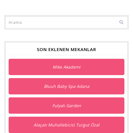
SON EKLENEN MEKANLAR
Mike Akademi
Bluuh Baby Spa Adana
Fulyalı Garden
Alaçatı Muhallebicisi Turgut Özal