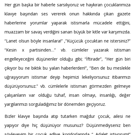
Her gün başka bir haberle sarsılıyoruz ve haykıran çocuklarımıza
klavye başından ses vererek onun hakkında çıkan gazete
haberlerine yorumlar yaparak istismarla mücadele ettiğini,
muazzam bir savaş verdiğini sanan büyük bir kitle var karşımızda.
“Lanet olsun böyle insanlara!” ,”Küçücük çocuktan ne istersiniz?”
“Kesin x partisinden…” vb. cümleler yazarak istismarı
engelleyeceğini düşünenler olduğu gibi; “İftiradır”, “Her gün biri
çıkıyor bu ne bıktık bu yalan haberlerden!”, “Ben de bu meslekle
uğraşıyorum istismar deyip hepimizi lekeliyorsunuz itibarımızı
düşürüyorsunuz.” vb. cümlelerle istismarı görmezden gelmeye
çalışanların var olduğu tuhaf, insan olmayı, insanlığı, değer
yargılarımızı sorguladığımız bir dönemden geçiyoruz.
Bizler klavye başında atıp tutarken mağdur çocuk, ailesi ne
yapıyor diye hiç düşünüyor musunuz? Düşünmediyseniz ben
söyleyeyim bir çocuk adliye koridorlarında “ Adalet istiyorum!”