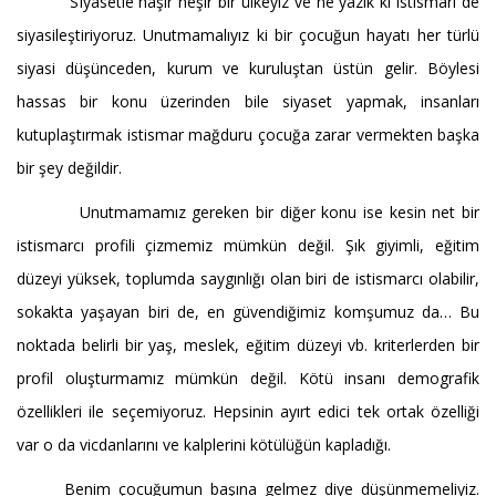
Siyasetle haşır neşir bir ülkeyiz ve ne yazık ki istismarı de
siyasileştiriyoruz. Unutmamalıyız ki bir çocuğun hayatı her türlü
siyasi düşünceden, kurum ve kuruluştan üstün gelir. Böylesi
hassas bir konu üzerinden bile siyaset yapmak, insanları
kutuplaştırmak istismar mağduru çocuğa zarar vermekten başka
bir şey değildir.
Unutmamamız gereken bir diğer konu ise kesin net bir
istismarcı profili çizmemiz mümkün değil. Şık giyimli, eğitim
düzeyi yüksek, toplumda saygınlığı olan biri de istismarcı olabilir,
sokakta yaşayan biri de, en güvendiğimiz komşumuz da… Bu
noktada belirli bir yaş, meslek, eğitim düzeyi vb. kriterlerden bir
profil oluşturmamız mümkün değil. Kötü insanı demografik
özellikleri ile seçemiyoruz. Hepsinin ayırt edici tek ortak özelliği
var o da vicdanlarını ve kalplerini kötülüğün kapladığı.
Benim çocuğumun başına gelmez diye düşünmemeliyiz.