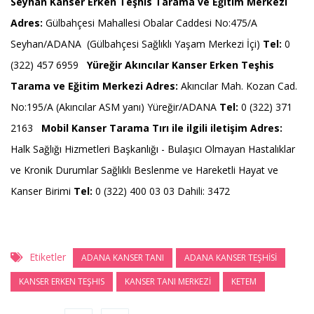
Seyhan Kanser Erken Teşhis Tarama ve Eğitim Merkezi
Adres:
Gülbahçesi Mahallesi Obalar Caddesi No:475/A
Seyhan/ADANA (Gülbahçesi Sağlıklı Yaşam Merkezi İçi)
Tel:
0
(322) 457 6959
Yüreğir Akıncılar Kanser Erken Teşhis
Tarama ve Eğitim Merkezi
Adres:
Akıncılar Mah. Kozan Cad.
No:195/A (Akıncılar ASM yanı) Yüreğir/ADANA
Tel:
0 (322) 371
2163
Mobil Kanser Tarama Tırı ile ilgili iletişim
Adres:
Halk Sağlığı Hizmetleri Başkanlığı - Bulaşıcı Olmayan Hastalıklar
ve Kronik Durumlar Sağlıklı Beslenme ve Hareketli Hayat ve
Kanser Birimi
Tel:
0 (322) 400 03 03 Dahili: 3472
Etiketler
ADANA KANSER TANI
ADANA KANSER TEŞHİSİ
KANSER ERKEN TEŞHIS
KANSER TANI MERKEZİ
KETEM