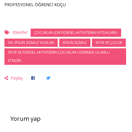
PROFESYONEL ÖĞRENCİ KOÇU
Etiketler
ÇOCUKLAR IÇIN FIZIKSEL AKTIVITENIN FATDALARIÜ
DR. EFSUN SIZMAZ YAZILARI
EFSUN SIZMAZ
SPOR VE ÇOCUK
SPOR VE FIZIKSEL AKTIVITENIN ÇOCUKLAR ÜZERINDE OLUMLU
ETKILERI
Paylaş
Yorum yap