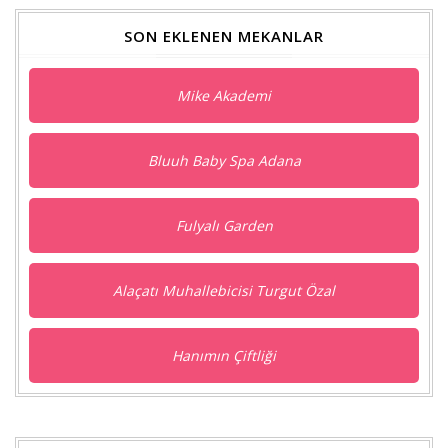
SON EKLENEN MEKANLAR
Mike Akademi
Bluuh Baby Spa Adana
Fulyalı Garden
Alaçatı Muhallebicisi Turgut Özal
Hanımın Çiftliği