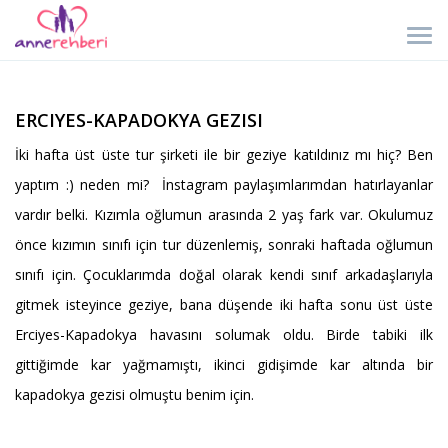
ERCIYES-KAPADOKYA GEZISI
İki hafta üst üste tur şirketi ile bir geziye katıldınız mı hiç? Ben
yaptım :) neden mi? İnstagram paylaşımlarımdan hatırlayanlar
vardır belki. Kızımla oğlumun arasında 2 yaş fark var. Okulumuz
önce kızımın sınıfı için tur düzenlemiş, sonraki haftada oğlumun
sınıfı için. Çocuklarımda doğal olarak kendi sınıf arkadaşlarıyla
gitmek isteyince geziye, bana düşende iki hafta sonu üst üste
Erciyes-Kapadokya havasını solumak oldu. Birde tabiki ilk
gittiğimde kar yağmamıştı, ikinci gidişimde kar altında bir
kapadokya gezisi olmuştu benim için.