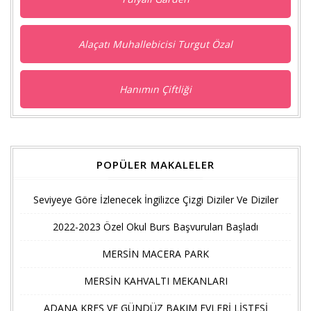
Alaçatı Muhallebicisi Turgut Özal
Hanımın Çiftliği
POPÜLER MAKALELER
Seviyeye Göre İzlenecek İngilizce Çizgi Diziler Ve Diziler
2022-2023 Özel Okul Burs Başvuruları Başladı
MERSİN MACERA PARK
MERSİN KAHVALTI MEKANLARI
ADANA KREŞ VE GÜNDÜZ BAKIM EVLERİ LİSTESİ