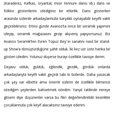
(Karadeniz, Kafkas, oryantal, mısır tennure dansı vb.) dans ve
folklor gösterilerini izlediğiniz bir etkinlik. Dans gösterileri
arasında sizlerde arkadaşlarınızla karşılıklı oynayabilir keyifli vakit
geçirebilirsiniz. Ertesi günde Avanos’ta önce bir seramik yapımını
izleyip, seramik mağazasını gezip alışveriş yapıyorsunuz. Biz
Avanos Seramik’ten Evren Topuz Bey’ in sanatını nasıl bir stand-
up Show’a dönüştürdüğüne şahit olduk. İki kez üst üste harika bir
gösteri izledim. Yolunuz düşerse burayı özellikle tavsiye derim.
Dejavu olduk, güldük, eğlendik, gezdik, gördük onlarda
arkadaşlarıyla keyifli vakit geçirdi tabi ki bizlerde. Daha yazacak
çok şey var elbette ama önemli sizlerin de özellikle bilmenizi
istediğim şeylerden bahsetmek istedim. Yarıyıl tatilinde nereye
gitsem diye düşünenler varsa bu fikri değerlendirebilir kesinlikle
çocuklarınızla çok keyif alacaksınız tavsiye ederim.