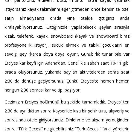
Kar pantolonu, eldiveni, botu, montu hatta kayak yapmak
istiyorsanız kayak takımlarını eğer gitmeden önce kendinize özel
satın almadıysanız orada yine otelde gittiğiniz anda
kiralayabiliyorsunuz. Gittiğinizde yapılabilecek şeyler sırasıyla
kızak, teleferik, kayak, snowboard (kayak ve snowboard biraz
profesyonellik istiyor), sucuk ekmek ve tabiki çocukların en
sevdiği şey “karda doya doya oyun”. Günübirlik turlar bile var
Erciyes kar keyfi için Adana’dan. Genellikle sabah saat 10-11 gibi
orada oluyorsunuz, yukarıda sayılan aktivitelerden sonra saat
2:30 da dönüşe geçiyorsunuz. Çünkü Erciyes’te hemen hemen
her gün 2.30 sonrası kar ve tipi başlıyor.
Gezimizin Erciyes bölümünü bu şekilde tamamladık. Erciyes’ ten
2.30 da ayrıldıktan sonra Kayseri’de kısa bir şehir turu, alışveriş ve
sonrasında otele gidiyorsunuz. Dinlenme ve akşam yemeğinden
sonra “Türk Gecesi” ne gidebilirsiniz. “Türk Gecesi” farklı yörelerin