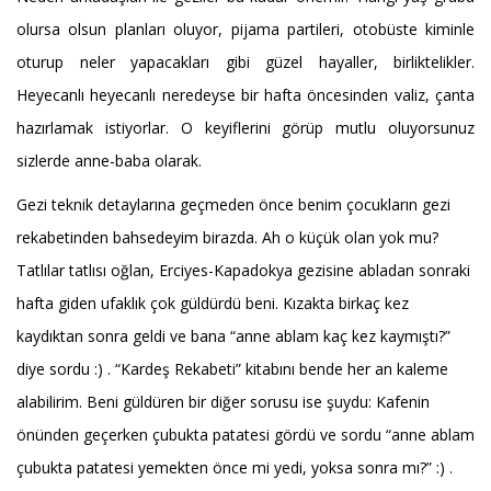
olursa olsun planları oluyor, pijama partileri, otobüste kiminle
oturup neler yapacakları gibi güzel hayaller, birliktelikler.
Heyecanlı heyecanlı neredeyse bir hafta öncesinden valiz, çanta
hazırlamak istiyorlar. O keyiflerini görüp mutlu oluyorsunuz
sizlerde anne-baba olarak.
Gezi teknik detaylarına geçmeden önce benim çocukların gezi
rekabetinden bahsedeyim birazda. Ah o küçük olan yok mu?
Tatlılar tatlısı oğlan, Erciyes-Kapadokya gezisine abladan sonraki
hafta giden ufaklık çok güldürdü beni. Kızakta birkaç kez
kaydıktan sonra geldi ve bana “anne ablam kaç kez kaymıştı?”
diye sordu :) . “Kardeş Rekabeti” kitabını bende her an kaleme
alabilirim. Beni güldüren bir diğer sorusu ise şuydu: Kafenin
önünden geçerken çubukta patatesi gördü ve sordu “anne ablam
çubukta patatesi yemekten önce mi yedi, yoksa sonra mı?” :) .