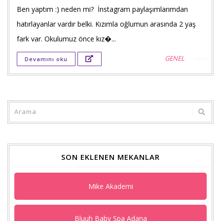
Faceb
Ben yaptım :) neden mi? İnstagram paylaşımlarımdan
payla
hatırlayanlar vardır belki. Kızımla oğlumun arasında 2 yaş
fark var. Okulumuz önce kız�...
Twitt
GENEL
Devamını oku
payla
Goog
+'ta
payla
SON EKLENEN MEKANLAR
Mike Akademi
Bluuh Baby Spa Adana