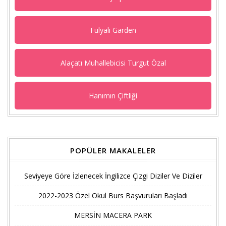
Fulyalı Garden
Alaçatı Muhallebicisi Turgut Özal
Hanımın Çiftliği
POPÜLER MAKALELER
Seviyeye Göre İzlenecek İngilizce Çizgi Diziler Ve Diziler
2022-2023 Özel Okul Burs Başvuruları Başladı
MERSİN MACERA PARK