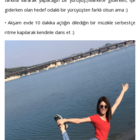
farkına vararak yapacağın bir yürüyüş.(Markete giderken, işe
giderken olan hedef odaklı bir yürüyüşten farklı olsun ama :)
• Akşam evde 10 dakika açtığın dilediğin bir müzikle serbestçe
ritme kapılarak kendinle dans et :)