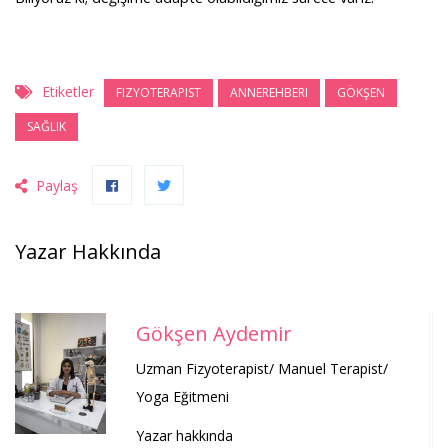
Etiketler
FIZYOTERAPIST
ANNEREHBERI
GÖKŞEN
SAĞLIK
Paylaş
Yazar Hakkında
Gökşen Aydemir
Uzman Fizyoterapist/ Manuel Terapist/
Yoga Eğitmeni
Yazar hakkında