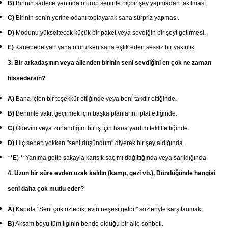
B)
Birinin sadece yanında oturup seninle hiçbir şey yapmadan takılması.
C)
Birinin senin yerine odanı toplayarak sana sürpriz yapması.
D)
Modunu yükseltecek küçük bir paket veya sevdiğin bir şeyi getirmesi.
E)
Kanepede yan yana otururken sana eşlik eden sessiz bir yakınlık.
3. Bir arkadaşının veya ailenden birinin seni sevdiğini en çok ne zaman
hissedersin?
A)
Bana içten bir teşekkür ettiğinde veya beni takdir ettiğinde.
B)
Benimle vakit geçirmek için başka planlarını iptal ettiğinde.
C)
Ödevim veya zorlandığım bir iş için bana yardım teklif ettiğinde.
D)
Hiç sebep yokken "seni düşündüm" diyerek bir şey aldığında.
**E) **Yanıma gelip şakayla karışık saçımı dağıttığında veya sarıldığında.
4. Uzun bir süre evden uzak kaldın (kamp, gezi vb.). Döndüğünde hangisi
seni daha çok mutlu eder?
A)
Kapıda "Seni çok özledik, evin neşesi geldi!" sözleriyle karşılanmak.
B)
Akşam boyu tüm ilginin bende olduğu bir aile sohbeti.