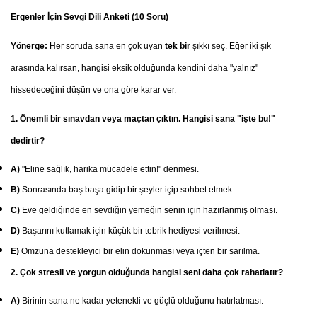
Ergenler İçin Sevgi Dili Anketi (10 Soru)
Yönerge:
Her soruda sana en çok uyan
tek bir
şıkkı seç. Eğer iki şık
arasında kalırsan, hangisi eksik olduğunda kendini daha "yalnız"
hissedeceğini düşün ve ona göre karar ver.
1. Önemli bir sınavdan veya maçtan çıktın. Hangisi sana "işte bu!"
dedirtir?
A)
"Eline sağlık, harika mücadele ettin!" denmesi.
B)
Sonrasında baş başa gidip bir şeyler içip sohbet etmek.
C)
Eve geldiğinde en sevdiğin yemeğin senin için hazırlanmış olması.
D)
Başarını kutlamak için küçük bir tebrik hediyesi verilmesi.
E)
Omzuna destekleyici bir elin dokunması veya içten bir sarılma.
2. Çok stresli ve yorgun olduğunda hangisi seni daha çok rahatlatır?
A)
Birinin sana ne kadar yetenekli ve güçlü olduğunu hatırlatması.