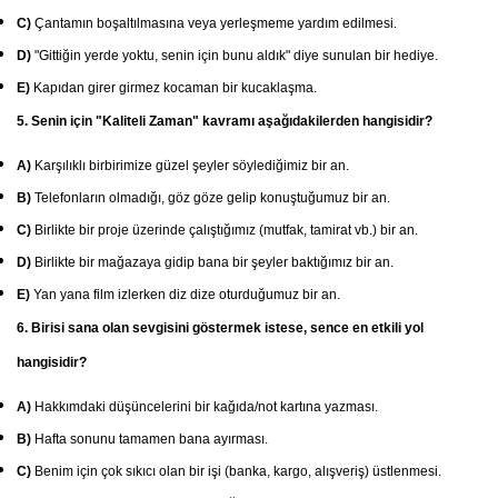
C)
Çantamın boşaltılmasına veya yerleşmeme yardım edilmesi.
D)
"Gittiğin yerde yoktu, senin için bunu aldık" diye sunulan bir hediye.
E)
Kapıdan girer girmez kocaman bir kucaklaşma.
5. Senin için "Kaliteli Zaman" kavramı aşağıdakilerden hangisidir?
A)
Karşılıklı birbirimize güzel şeyler söylediğimiz bir an.
B)
Telefonların olmadığı, göz göze gelip konuştuğumuz bir an.
C)
Birlikte bir proje üzerinde çalıştığımız (mutfak, tamirat vb.) bir an.
D)
Birlikte bir mağazaya gidip bana bir şeyler baktığımız bir an.
E)
Yan yana film izlerken diz dize oturduğumuz bir an.
6. Birisi sana olan sevgisini göstermek istese, sence en etkili yol
hangisidir?
A)
Hakkımdaki düşüncelerini bir kağıda/not kartına yazması.
B)
Hafta sonunu tamamen bana ayırması.
C)
Benim için çok sıkıcı olan bir işi (banka, kargo, alışveriş) üstlenmesi.