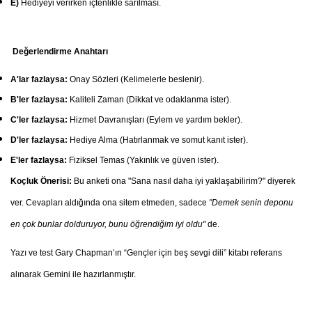
E)
Hediyeyi verirken içtenlikle sarılması.
Değerlendirme Anahtarı
A'lar fazlaysa:
Onay Sözleri (Kelimelerle beslenir).
B'ler fazlaysa:
Kaliteli Zaman (Dikkat ve odaklanma ister).
C'ler fazlaysa:
Hizmet Davranışları (Eylem ve yardım bekler).
D'ler fazlaysa:
Hediye Alma (Hatırlanmak ve somut kanıt ister).
E'ler fazlaysa:
Fiziksel Temas (Yakınlık ve güven ister).
Koçluk Önerisi:
Bu anketi ona "Sana nasıl daha iyi yaklaşabilirim?" diyerek
ver. Cevapları aldığında ona sitem etmeden, sadece
"Demek senin deponu
en çok bunlar dolduruyor, bunu öğrendiğim iyi oldu"
de.
Yazı ve test Gary Chapman’ın “Gençler için beş sevgi dili” kitabı referans
alınarak Gemini ile hazırlanmıştır.