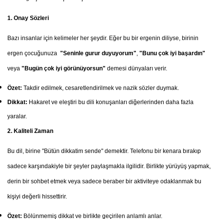
1. Onay Sözleri
Bazı insanlar için kelimeler her şeydir. Eğer bu bir ergenin diliyse, birinin
ergen çocuğunuza
"Seninle gurur duyuyorum"
,
"Bunu çok iyi başardın"
veya
"Bugün çok iyi görünüyorsun"
demesi dünyaları verir.
Özet:
Takdir edilmek, cesaretlendirilmek ve nazik sözler duymak.
Dikkat:
Hakaret ve eleştiri bu dili konuşanları diğerlerinden daha fazla
yaralar.
2. Kaliteli Zaman
Bu dil, birine "Bütün dikkatim sende" demektir. Telefonu bir kenara bırakıp
sadece karşındakiyle bir şeyler paylaşmakla ilgilidir. Birlikte yürüyüş yapmak,
derin bir sohbet etmek veya sadece beraber bir aktiviteye odaklanmak bu
kişiyi değerli hissettirir.
Özet:
Bölünmemiş dikkat ve birlikte geçirilen anlamlı anlar.