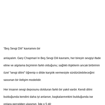
“Beş Sevgi Dili” kavramını bir
anlayalım. Gary Chapman’ın Beş Sevgi Dili kavramı, her bireyin sevgiyi ifade
etme ve algılama biçiminin farklı olduğunu; sağlıklı ilişkilerin ancak birbirinin
özel "sevgi dilini" öğrenip o dilde karşılık vermesiyle sürdürülebileceğini
savunan bir iletişim modelidir.
Her insanın sevgi deposunu dolduran farklı bir yakıt vardır. Kendi dilini
bulduğunda kendini daha iyi anlarsın, başkalarınınkini bulduğunda ise
onlara gerçekten ulaşırsın. İşte o 5 dil: