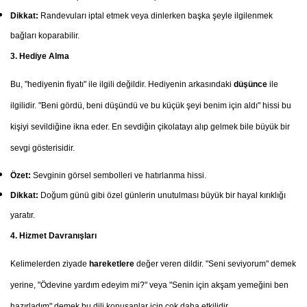
Dikkat:
Randevuları iptal etmek veya dinlerken başka şeyle ilgilenmek
bağları koparabilir.
3. Hediye Alma
Bu, "hediyenin fiyatı" ile ilgili değildir. Hediyenin arkasındaki
düşünce
ile
ilgilidir. "Beni gördü, beni düşündü ve bu küçük şeyi benim için aldı" hissi bu
kişiyi sevildiğine ikna eder. En sevdiğin çikolatayı alıp gelmek bile büyük bir
sevgi gösterisidir.
Özet:
Sevginin görsel sembolleri ve hatırlanma hissi.
Dikkat:
Doğum günü gibi özel günlerin unutulması büyük bir hayal kırıklığı
yaratır.
4. Hizmet Davranışları
Kelimelerden ziyade
hareketlere
değer veren dildir. "Seni seviyorum" demek
yerine, "Ödevine yardım edeyim mi?" veya "Senin için akşam yemeğini ben
hazırladım" demek bu dili konuşanlar için çok daha etkilidir.