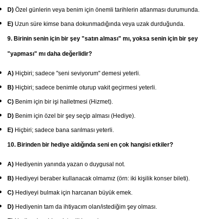
D)
Özel günlerin veya benim için önemli tarihlerin atlanması durumunda.
E)
Uzun süre kimse bana dokunmadığında veya uzak durduğunda.
9. Birinin senin için bir şey "satın alması" mı, yoksa senin için bir şey
"yapması" mı daha değerlidir?
A)
Hiçbiri; sadece "seni seviyorum" demesi yeterli.
B)
Hiçbiri; sadece benimle oturup vakit geçirmesi yeterli.
C)
Benim için bir işi halletmesi (Hizmet).
D)
Benim için özel bir şey seçip alması (Hediye).
E)
Hiçbiri; sadece bana sarılması yeterli.
10. Birinden bir hediye aldığında seni en çok hangisi etkiler?
A)
Hediyenin yanında yazan o duygusal not.
B)
Hediyeyi beraber kullanacak olmamız (örn: iki kişilik konser bileti).
C)
Hediyeyi bulmak için harcanan büyük emek.
D)
Hediyenin tam da ihtiyacım olan/istediğim şey olması.