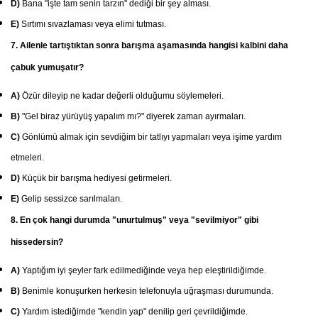
D)
Bana "işte tam senin tarzın" dediği bir şey alması.
E)
Sırtımı sıvazlaması veya elimi tutması.
7. Ailenle tartıştıktan sonra barışma aşamasında hangisi kalbini daha
çabuk yumuşatır?
A)
Özür dileyip ne kadar değerli olduğumu söylemeleri.
B)
"Gel biraz yürüyüş yapalım mı?" diyerek zaman ayırmaları.
C)
Gönlümü almak için sevdiğim bir tatlıyı yapmaları veya işime yardım
etmeleri.
D)
Küçük bir barışma hediyesi getirmeleri.
E)
Gelip sessizce sarılmaları.
8. En çok hangi durumda "unurtulmuş" veya "sevilmiyor" gibi
hissedersin?
A)
Yaptığım iyi şeyler fark edilmediğinde veya hep eleştirildiğimde.
B)
Benimle konuşurken herkesin telefonuyla uğraşması durumunda.
C)
Yardım istediğimde "kendin yap" denilip geri çevrildiğimde.