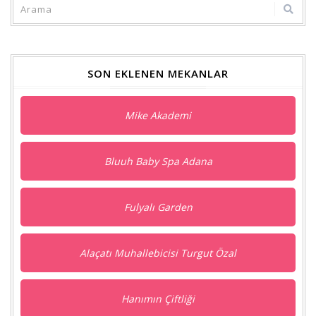
SON EKLENEN MEKANLAR
Mike Akademi
Bluuh Baby Spa Adana
Fulyalı Garden
Alaçatı Muhallebicisi Turgut Özal
Hanımın Çiftliği