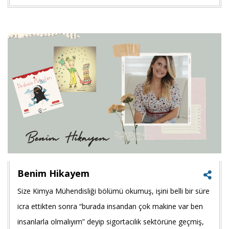
Goog
+'ta
payla
Benim Hikayem
Size Kimya Mühendisliği bölümü okumuş, işini belli bir süre
Faceb
icra ettikten sonra “burada insandan çok makine var ben
payla
insanlarla olmalıyım” deyip sigortacılık sektörüne geçmiş,