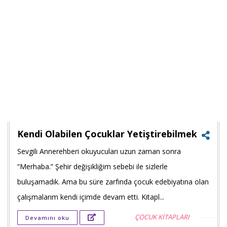
Kendi Olabilen Çocuklar Yetiştirebilmek
Sevgili Annerehberi okuyucuları uzun zaman sonra
Faceb
“Merhaba.” Şehir değişikliğim sebebi ile sizlerle
payla
buluşamadık. Ama bu süre zarfında çocuk edebiyatına olan
çalışmalarım kendi içimde devam etti. Kitapl...
Twitt
ÇOCUK KİTAPLARI
Devamını oku
payla