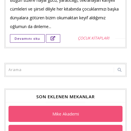
Bugün sizlere hayal gücü, yaratıcılığı, tekrarlayan kafiyeli
Faceb
cümleleri ve şiirsel diliyle her kitabında çocuklarımızı başka
payla
dünyalara götüren bizim okumaktan keyif aldığımız
oğlumun da dinleme...
Twitt
ÇOCUK KİTAPLARI
Devamını oku
payla
Goog
+'ta
payla
SON EKLENEN MEKANLAR
Mike Akademi