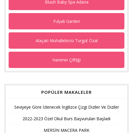
Bluuh Baby Spa Adana
Fulyalı Garden
Alaçatı Muhallebicisi Turgut Özal
Hanımın Çiftliği
POPÜLER MAKALELER
Seviyeye Göre İzlenecek İngilizce Çizgi Diziler Ve Diziler
2022-2023 Özel Okul Burs Başvuruları Başladı
MERSİN MACERA PARK