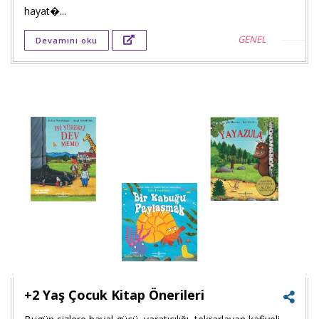
hayat�...
Twitt
GENEL
Devamını oku
payla
Goog
+'ta
payla
+2 Yaş Çocuk Kitap Önerileri