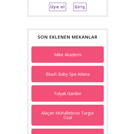
Üye ol
SON EKLENEN MEKANLAR
Mike Akademi
Bluuh Baby Spa Adana
Fulyalı Garden
Alaçatı Muhallebicisi Turgut
Özal