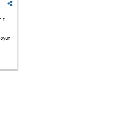
izi
Facebook'ta
paylaş
 oyun
Twitter'da
paylaş
Google
+'ta
paylaş