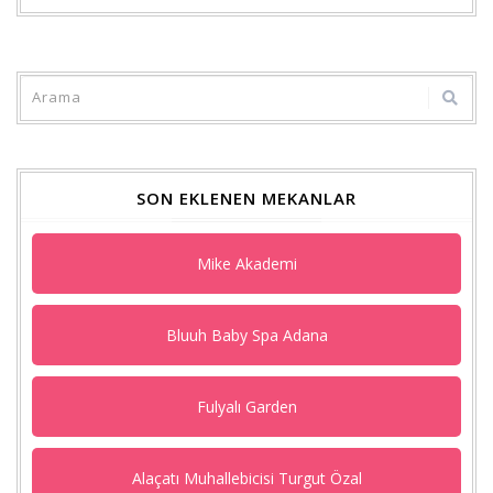
Goog
+'ta
payla
SON EKLENEN MEKANLAR
Mike Akademi
Bluuh Baby Spa Adana
Fulyalı Garden
Alaçatı Muhallebicisi Turgut Özal