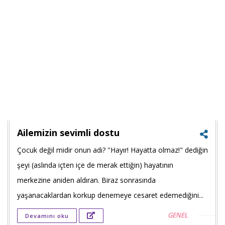
Ailemizin sevimli dostu
Çocuk değil midir onun adı? "Hayır! Hayatta olmaz!" dediğin
Faceb
şeyi (aslında içten içe de merak ettiğin) hayatının
payla
merkezine aniden aldıran. Biraz sonrasında
yaşanacaklardan korkup denemeye cesaret edemediğini...
Twitt
GENEL
Devamını oku
payla