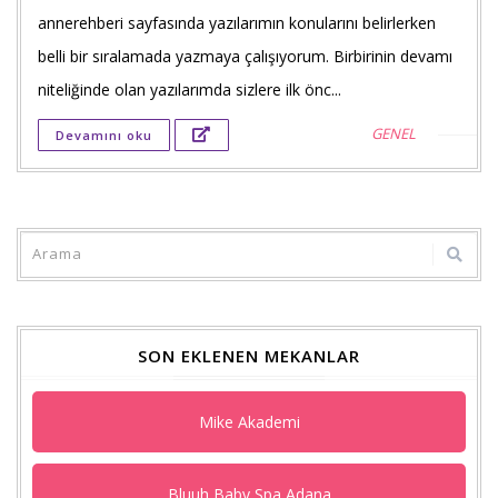
annerehberi sayfasında yazılarımın konularını belirlerken
payla
belli bir sıralamada yazmaya çalışıyorum. Birbirinin devamı
Twitt
niteliğinde olan yazılarımda sizlere ilk önc...
payla
GENEL
Devamını oku
Goog
+'ta
payla
SON EKLENEN MEKANLAR
Mike Akademi
Bluuh Baby Spa Adana