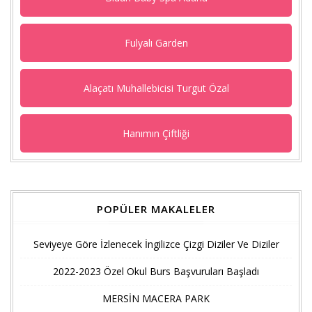
Fulyalı Garden
Alaçatı Muhallebicisi Turgut Özal
Hanımın Çiftliği
POPÜLER MAKALELER
Seviyeye Göre İzlenecek İngilizce Çizgi Diziler Ve Diziler
2022-2023 Özel Okul Burs Başvuruları Başladı
MERSİN MACERA PARK