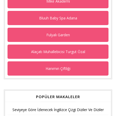
Mike Akademi
Bluuh Baby Spa Adana
Fulyalı Garden
Alaçatı Muhallebicisi Turgut Özal
Hanımın Çiftliği
POPÜLER MAKALELER
Seviyeye Göre İzlenecek İngilizce Çizgi Diziler Ve Diziler