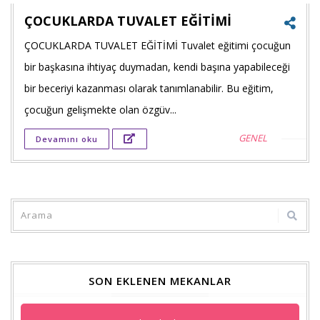
ÇOCUKLARDA TUVALET EĞİTİMİ
ÇOCUKLARDA TUVALET EĞİTİMİ Tuvalet eğitimi çocuğun
Faceb
bir başkasına ihtiyaç duymadan, kendi başına yapabileceği
payla
bir beceriyi kazanması olarak tanımlanabilir. Bu eğitim,
çocuğun gelişmekte olan özgüv...
Twitt
GENEL
Devamını oku
payla
Goog
+'ta
payla
SON EKLENEN MEKANLAR