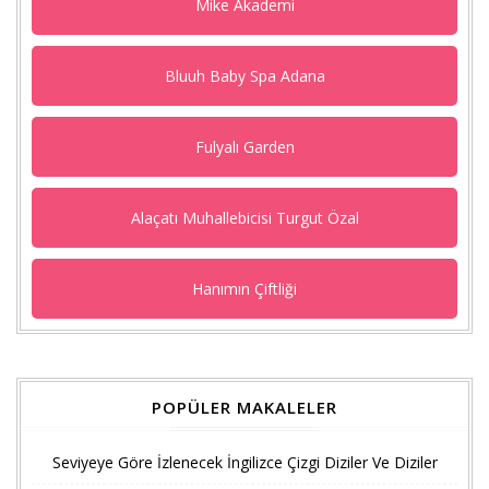
Mike Akademi
Bluuh Baby Spa Adana
Fulyalı Garden
Alaçatı Muhallebicisi Turgut Özal
Hanımın Çiftliği
POPÜLER MAKALELER
Seviyeye Göre İzlenecek İngilizce Çizgi Diziler Ve Diziler