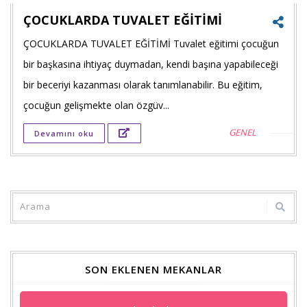
ÇOCUKLARDA TUVALET EĞİTİMİ
ÇOCUKLARDA TUVALET EĞİTİMİ Tuvalet eğitimi çocuğun
Faceb
bir başkasına ihtiyaç duymadan, kendi başına yapabileceği
payla
bir beceriyi kazanması olarak tanımlanabilir. Bu eğitim,
çocuğun gelişmekte olan özgüv...
Twitt
GENEL
Devamını oku
payla
Goog
+'ta
payla
SON EKLENEN MEKANLAR