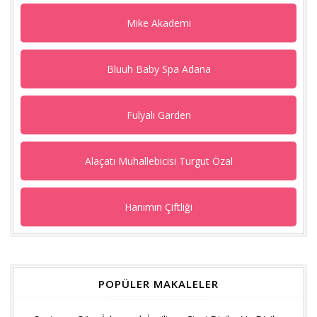
Mike Akademi
Bluuh Baby Spa Adana
Fulyalı Garden
Alaçatı Muhallebicisi Turgut Özal
Hanımın Çiftliği
POPÜLER MAKALELER