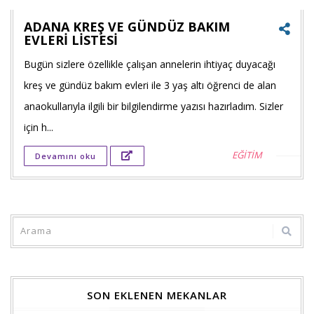
ADANA KREŞ VE GÜNDÜZ BAKIM
EVLERİ LİSTESİ
Bugün sizlere özellikle çalışan annelerin ihtiyaç duyacağı
Faceb
kreş ve gündüz bakım evleri ile 3 yaş altı öğrenci de alan
payla
anaokullarıyla ilgili bir bilgilendirme yazısı hazırladım. Sizler
Twitt
için h...
payla
EĞİTİM
Devamını oku
Goog
+'ta
payla
SON EKLENEN MEKANLAR