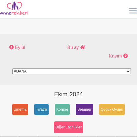
Eylül
Bu ay
Kasım
Ekim 2024
Sinema
Tiyatro
Konser
Seminer
Çocuk Oyunu
Diğer Etkinlikler